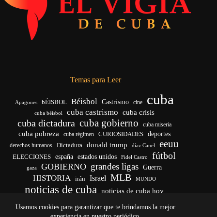
Temas para Leer
cuba
Béisbol
bÉISBOL
Castrismo
cine
Apagones
cuba castrismo
cuba crisis
cuba béisbol
cuba gobierno
cuba dictadura
cuba miseria
cuba pobreza
CURIOSIDADES
deportes
cuba régimen
eeuu
donald trump
Dictadura
derechos humanos
díaz Canel
fútbol
españa
ELECCIONES
estados unidos
Fidel Castro
grandes ligas
GOBIERNO
Guerra
gaza
MLB
HISTORIA
Israel
irán
MUNDO
noticias de cuba
noticias de cuba hoy
venezuela
real madrid
Rusia
Trump
régimen cubano
Ucrania
Usamos cookies para garantizar que te brindamos la mejor
vida
yankees
experiencia en nuestro periódico.