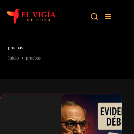
Saltar
al
contenido
pruebas
Inicio
pruebas