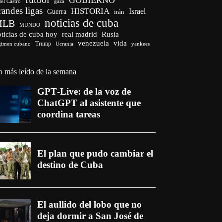
del Castro
gaza
randes ligas
HISTORIA
Israel
Guerra
irán
noticias de cuba
MLB
MUNDO
ticias de cuba hoy
real madrid
Rusia
venezuela
vida
Trump
gimen cubano
Ucrania
yankees
o más leído de la semana