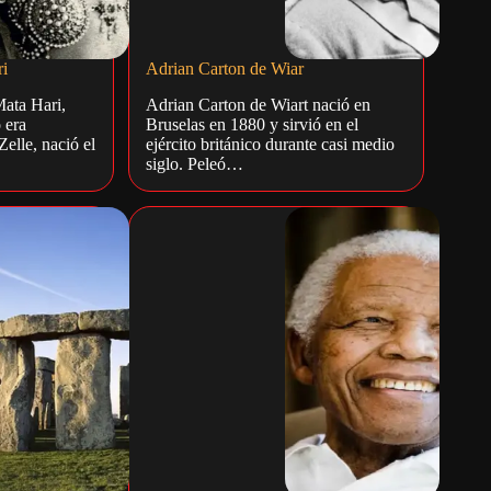
i
Adrian Carton de Wiar
Mata Hari,
Adrian Carton de Wiart nació en
 era
Bruselas en 1880 y sirvió en el
elle, nació el
ejército británico durante casi medio
siglo. Peleó…