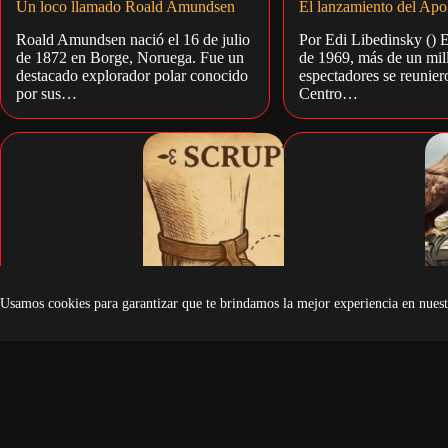
Un loco llamado Roald Amundsen
El lanzamiento del Apo
Roald Amundsen nació el 16 de julio
Por Edi Libedinsky () E
de 1872 en Borge, Noruega. Fue un
de 1969, más de un mil
destacado explorador polar conocido
espectadores se reunier
por sus…
Centro…
Usamos cookies para garantizar que te brindamos la mejor experiencia en nuest
¿Qué significa tener o no tener
Gengis Kan, los secreto
escrúpulos?
tiempo no quiere revela