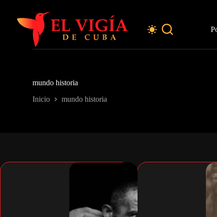
Saltar
al
contenido
P
mundo historia
Inicio
mundo historia