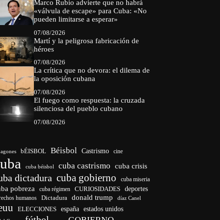
Marco Rubio advierte que no habrá
«válvula de escape» para Cuba: «No
pueden limitarse a esperar»
07/08/2026
Martí y la peligrosa fabricación de
héroes
07/08/2026
La crítica que no devora: el dilema de
la oposición cubana
07/08/2026
El fuego como respuesta: la cruzada
silenciosa del pueblo cubano
07/08/2026
Béisbol
bÉISBOL
Castrismo
cine
agones
cuba
cuba castrismo
cuba crisis
cuba béisbol
cuba gobierno
uba dictadura
cuba miseria
uba pobreza
CURIOSIDADES
deportes
cuba régimen
donald trump
Dictadura
rechos humanos
díaz Canel
euu
españa
ELECCIONES
estados unidos
fútbol
GOBIERNO