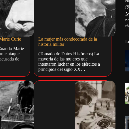
Fi
g
no
ré
 Marie Curie
La mujer más condecorada de la
L
historia militar
 Cuando Marie
ante ataque
(Tomado de Datos Históricos) La
acusada de
mayoría de las mujeres que
intentaron luchar en los ejércitos a
principios del siglo XX…