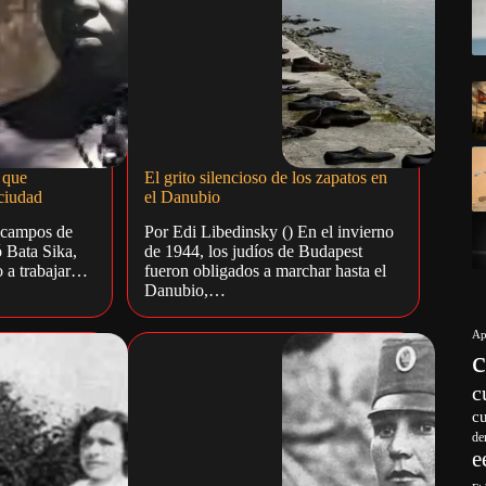
 que
El grito silencioso de los zapatos en
ciudad
el Danubio
s campos de
Por Edi Libedinsky () En el invierno
ó Bata Sika,
de 1944, los judíos de Budapest
 a trabajar…
fueron obligados a marchar hasta el
Danubio,…
Ap
c
c
de
e