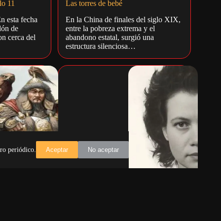
lo 11
Las torres de bebé
n esta fecha
En la China de finales del siglo XIX,
lón de
entre la pobreza extrema y el
on cerca del
abandono estatal, surgió una
estructura silenciosa…
ro periódico.
Aceptar
No aceptar
s que el
La vida de una heroína llamada
r
«Pippa» Latour