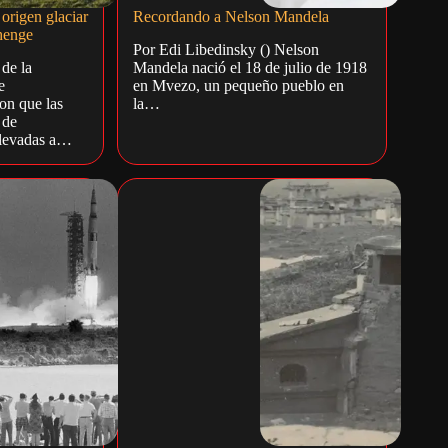
 origen glaciar
Recordando a Nelson Mandela
ehenge
Por Edi Libedinsky () Nelson
de la
Mandela nació el 18 de julio de 1918
e
en Mvezo, un pequeño pueblo en
on que las
la…
 de
llevadas a…