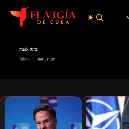
Saltar
al
contenido
P
mark rutte
Inicio
mark rutte