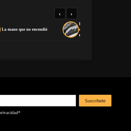
‹
›
La soberanía como disfraz:
La mano que no encendió
cuando el capitalismo devora
revolución
Suscríbete
 privacidad
*