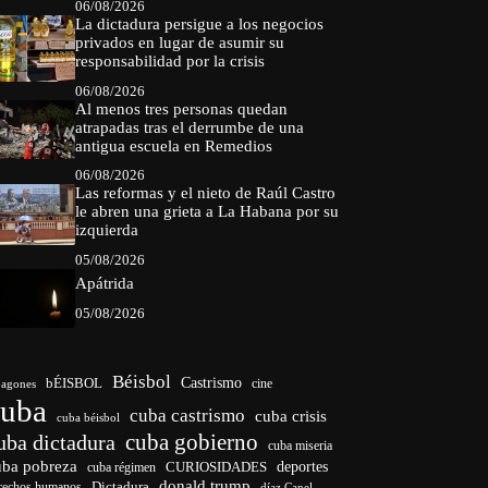
06/08/2026
La dictadura persigue a los negocios
privados en lugar de asumir su
responsabilidad por la crisis
06/08/2026
Al menos tres personas quedan
atrapadas tras el derrumbe de una
antigua escuela en Remedios
06/08/2026
Las reformas y el nieto de Raúl Castro
le abren una grieta a La Habana por su
izquierda
05/08/2026
Apátrida
05/08/2026
Béisbol
bÉISBOL
Castrismo
cine
agones
cuba
cuba castrismo
cuba crisis
cuba béisbol
cuba gobierno
uba dictadura
cuba miseria
uba pobreza
CURIOSIDADES
deportes
cuba régimen
donald trump
Dictadura
rechos humanos
díaz Canel