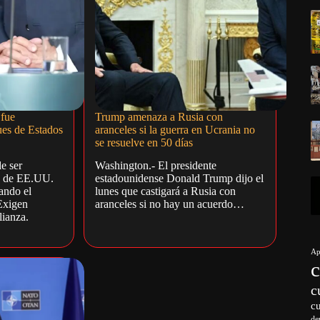
 fue
Trump amenaza a Rusia con
ues de Estados
aranceles si la guerra en Ucrania no
se resuelve en 50 días
e ser
Washington.- El presidente
s de EE.UU.
estadounidense Donald Trump dijo el
lando el
lunes que castigará a Rusia con
Exigen
aranceles si no hay un acuerdo…
lianza.
Ap
c
c
de