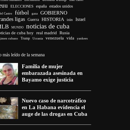
euu
españa
ELECCIONES
estados unidos
fútbol
GOBIERNO
del Castro
gaza
randes ligas
HISTORIA
Israel
Guerra
irán
noticias de cuba
MLB
MUNDO
ticias de cuba hoy
real madrid
Rusia
venezuela
vida
Trump
gimen cubano
Ucrania
yankees
o más leído de la semana