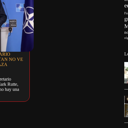
e
Fi
g
no
ré
L
ARIO
TAN NO VE
AZA
retario
ark Rutte,
 no hay una