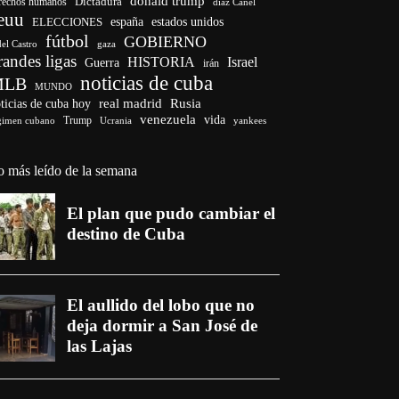
donald trump
Dictadura
rechos humanos
díaz Canel
euu
ELECCIONES
españa
estados unidos
fútbol
GOBIERNO
del Castro
gaza
randes ligas
HISTORIA
Israel
Guerra
irán
noticias de cuba
MLB
MUNDO
ticias de cuba hoy
real madrid
Rusia
venezuela
vida
Trump
gimen cubano
Ucrania
yankees
o más leído de la semana