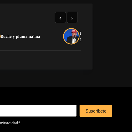
‹
›
Donald Trump: biografía del
Buche y pluma na’má
presidente de Estados Unidos
Suscríbete
 privacidad
*