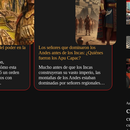
del poder en la
Los señores que dominaron los
Andes antes de los Incas: ¿Quiénes
fueron los Apu Capac?
on,
cómo esta
Mucho antes de que los Incas
ró un orden
construyeran su vasto imperio, las
íos con
montañas de los Andes estaban
.
dominadas por señores regionales…
Ap
c
c