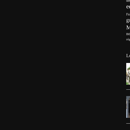
de
e
Fi
g
no
ré
L