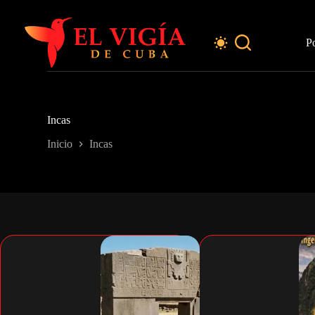
Saltar
al
contenido
P
Incas
Inicio
Incas