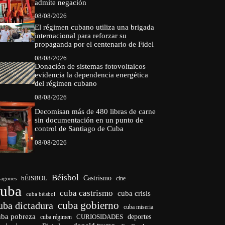
admite negación
08/08/2026
El régimen cubano utiliza una brigada
internacional para reforzar su
propaganda por el centenario de Fidel
08/08/2026
Donación de sistemas fotovoltaicos
evidencia la dependencia energética
del régimen cubano
08/08/2026
Decomisan más de 480 libras de carne
sin documentación en un punto de
control de Santiago de Cuba
08/08/2026
Béisbol
bÉISBOL
Castrismo
cine
agones
cuba
cuba castrismo
cuba crisis
cuba béisbol
cuba gobierno
uba dictadura
cuba miseria
uba pobreza
deportes
cuba régimen
CURIOSIDADES