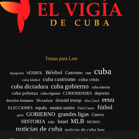
Temas para Leer
cuba
Béisbol
bÉISBOL
Castrismo
cine
Apagones
cuba castrismo
cuba crisis
cuba béisbol
cuba gobierno
cuba dictadura
cuba miseria
cuba pobreza
CURIOSIDADES
deportes
cuba régimen
eeuu
donald trump
Dictadura
derechos humanos
díaz Canel
fútbol
españa
ELECCIONES
estados unidos
Fidel Castro
grandes ligas
GOBIERNO
Guerra
gaza
MLB
HISTORIA
Israel
irán
MUNDO
noticias de cuba
noticias de cuba hoy
venezuela
real madrid
Rusia
Trump
régimen cubano
Ucrania