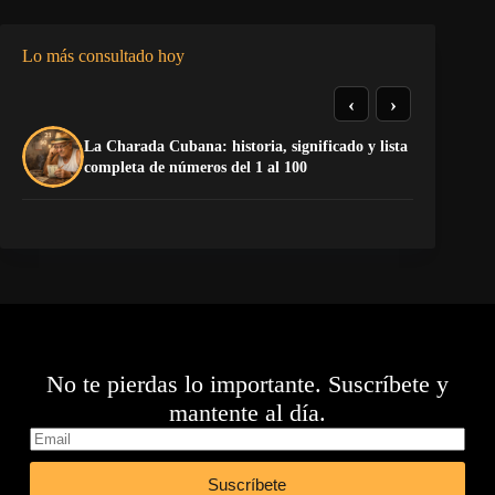
Lo más consultado hoy
‹
›
La Charada Cubana: historia, significado y lista
La
completa de números del 1 al 100
No te pierdas lo importante. Suscríbete y
mantente al día.
Suscríbete