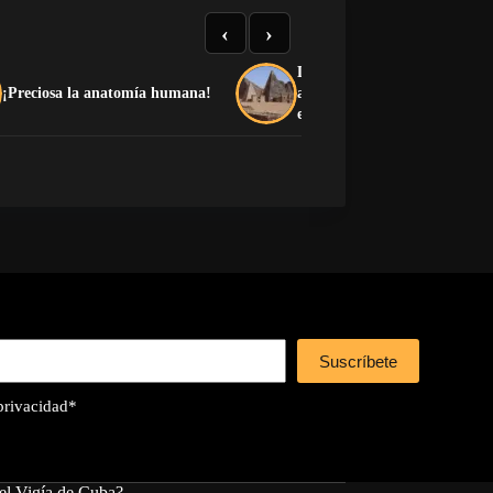
‹
›
La guerra y la arena acumul
¡Preciosa la anatomía humana!
amenazan las pirámides de 
en Sudán
Suscríbete
 privacidad
*
el Vigía de Cuba?