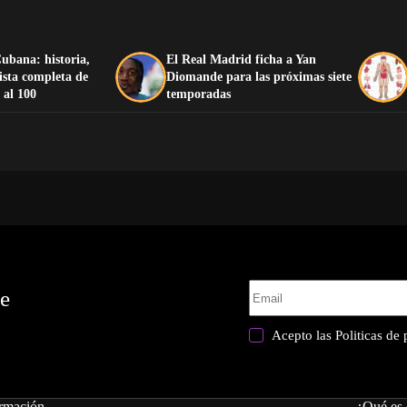
ubana: historia,
El Real Madrid ficha a Yan
lista completa de
Diomande para las próximas siete
 al 100
temporadas
te
Acepto las
Politicas de
rmación
¿Qué es 