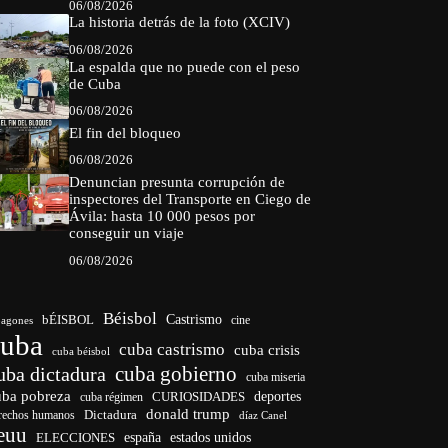
06/08/2026
La historia detrás de la foto (XCIV)
06/08/2026
La espalda que no puede con el peso
de Cuba
06/08/2026
El fin del bloqueo
06/08/2026
Denuncian presunta corrupción de
inspectores del Transporte en Ciego de
Ávila: hasta 10 000 pesos por
conseguir un viaje
06/08/2026
Béisbol
bÉISBOL
Castrismo
cine
agones
cuba
cuba castrismo
cuba crisis
cuba béisbol
cuba gobierno
uba dictadura
cuba miseria
uba pobreza
CURIOSIDADES
deportes
cuba régimen
donald trump
Dictadura
rechos humanos
díaz Canel
euu
españa
ELECCIONES
estados unidos