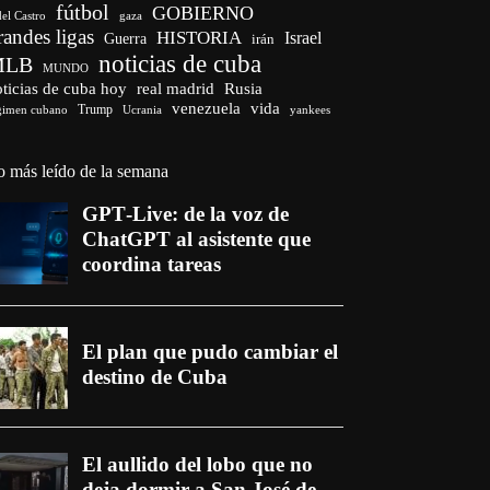
fútbol
GOBIERNO
del Castro
gaza
randes ligas
HISTORIA
Israel
Guerra
irán
noticias de cuba
MLB
MUNDO
ticias de cuba hoy
real madrid
Rusia
venezuela
vida
Trump
gimen cubano
Ucrania
yankees
o más leído de la semana