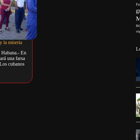
Fi
g
no
ré
y la miseria
L
a Habana.- En
rá una farsa
 Los cubanos