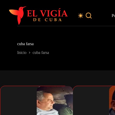
Saltar
al
contenido
P
cuba farsa
Inicio
cuba farsa