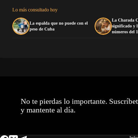
Lo más consultado hoy
La Charada C
La espalda que no puede con el
significado y 
peso de Cuba
números del 1
No te pierdas lo importante. Suscríbe
y mantente al día.
Info