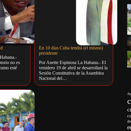
ad
En 10 días Cuba tendrá (el mismo)
presidente
 Habana.-
torio no es
Por Anette Espinosa La Habana.- El
ramo esté
venidero 19 de abril se desarrollará la
Sesión Constitutiva de la Asamblea
Nacional del…
Ap
c
c
de
e