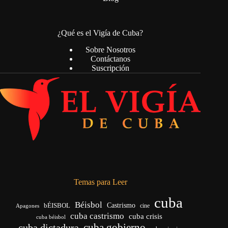
¿Qué es el Vigía de Cuba?
Sobre Nosotros
Contáctanos
Suscripción
Temas para Leer
cuba
Béisbol
bÉISBOL
Castrismo
cine
Apagones
cuba castrismo
cuba crisis
cuba béisbol
cuba gobierno
cuba dictadura