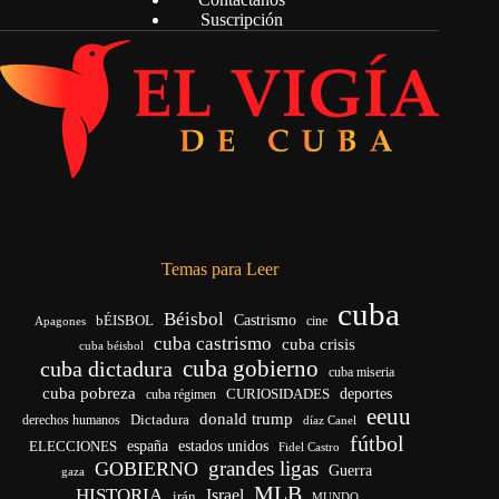
Suscripción
Temas para Leer
cuba
Béisbol
bÉISBOL
Castrismo
cine
Apagones
cuba castrismo
cuba crisis
cuba béisbol
cuba gobierno
cuba dictadura
cuba miseria
cuba pobreza
CURIOSIDADES
deportes
cuba régimen
eeuu
donald trump
Dictadura
derechos humanos
díaz Canel
fútbol
españa
ELECCIONES
estados unidos
Fidel Castro
grandes ligas
GOBIERNO
Guerra
gaza
MLB
HISTORIA
Israel
irán
MUNDO