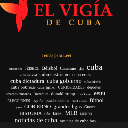
Temas para Leer
cuba
Béisbol
bÉISBOL
Castrismo
cine
Apagones
cuba castrismo
cuba crisis
cuba béisbol
cuba gobierno
cuba dictadura
cuba miseria
cuba pobreza
CURIOSIDADES
deportes
cuba régimen
eeuu
donald trump
Dictadura
derechos humanos
díaz Canel
fútbol
españa
ELECCIONES
estados unidos
Fidel Castro
grandes ligas
GOBIERNO
Guerra
gaza
MLB
HISTORIA
Israel
irán
MUNDO
noticias de cuba
noticias de cuba hoy
venezuela
real madrid
Rusia
Trump
régimen cubano
Ucrania