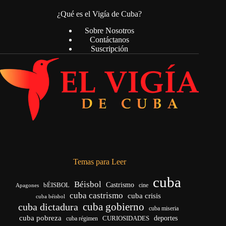
¿Qué es el Vigía de Cuba?
Sobre Nosotros
Contáctanos
Suscripción
Temas para Leer
cuba
Béisbol
bÉISBOL
Castrismo
cine
Apagones
cuba castrismo
cuba crisis
cuba béisbol
cuba gobierno
cuba dictadura
cuba miseria
cuba pobreza
CURIOSIDADES
deportes
cuba régimen