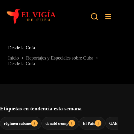
Saltar
al
contenido
Desde la Cofa
Inicio
Reportajes y Especiales sobre Cuba
Desde la Cofa
Etiquetas en tendencia esta semana
régimen cubano
donald trump
El País
GAESA
2
1
1
1