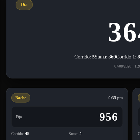
Noche
9:35 pm
956
Fijo
48
4
Corrido:
Suma:
C
10
48
Corrido 1:
Corrido 2:
C
0
Fireball:
F
06/08/2026 · 9:35 pm
0
Noche
9:35 pm
152
Fijo
941
93
Corrido:
Suma:
C