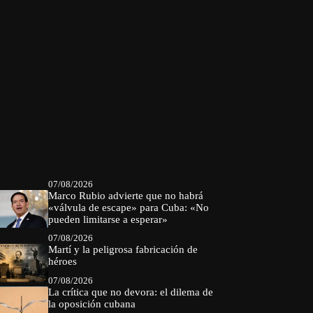
07/08/2026
Marco Rubio advierte que no habrá
«válvula de escape» para Cuba: «No
pueden limitarse a esperar»
07/08/2026
Martí y la peligrosa fabricación de
héroes
07/08/2026
La crítica que no devora: el dilema de
la oposición cubana
07/08/2026
El fuego como respuesta: la cruzada
silenciosa del pueblo cubano
07/08/2026
Béisbol
bÉISBOL
Castrismo
cine
agones
cuba
cuba castrismo
cuba crisis
cuba béisbol
cuba gobierno
uba dictadura
cuba miseria
uba pobreza
CURIOSIDADES
deportes
cuba régimen
donald trump
Dictadura
rechos humanos
díaz Canel
euu
españa