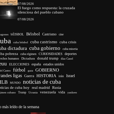
ELECCIONES
estados unidos
fútbol
GOBIERNO
del Castro
gaza
randes ligas
HISTORIA
Israel
Guerra
irán
noticias de cuba
MLB
MUNDO
ticias de cuba hoy
real madrid
Rusia
venezuela
vida
Trump
gimen cubano
Ucrania
yankees
o más leído de la semana