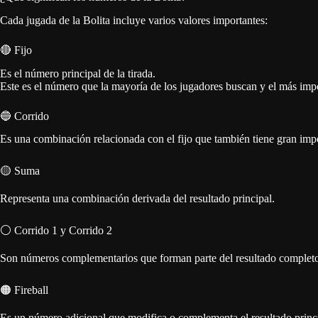
Representa una combinación derivada del resultado principal.
⚪ Corrido 1 y Corrido 2
Son números complementarios que forman parte del resultado completo 
🟠 Fireball
Es un número adicional que modifica o complementa el resultado princ
Actualización automática en El Vigía de Cuba
Nuestro sistema consulta directamente la fuente oficial y:
Detecta cuando aparece una nueva tirada.
Cambia automáticamente la tarjeta principal.
Ajusta el contador para la próxima jugada.
Muestra los resultados organizados por fecha y horario.
Esto permite que nuestros lectores tengan acceso inmediato a los núme
múltiples páginas.