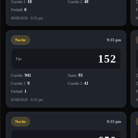
9
41
Corrido 1:
Corrido 2:
C
1
Fireball:
F
05/08/2026 · 9:35 pm
0
Noche
9:35 pm
650
Fijo
228
878
Corrido:
Suma:
C
62
28
Corrido 1:
Corrido 2:
C
5
Fireball:
F
04/08/2026 · 9:35 pm
0
En El Vigía de Cuba publicamos qué número salió hoy en la Bolita de 
se anuncian oficialmente. Miles de cubanos dentro y fuera de la isla co
tirada del día y de la noche, por eso nuestro sistema detecta la nueva j