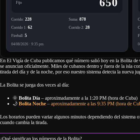
La Bolita se juega dos veces al día:
🌞
Bolita Día
– aproximadamente a la 1:20 PM (hora de Cuba)
🌙
Bolita Noche
– aproximadamente a las 9:35 PM (hora de Cu
Los horarios pueden variar algunos minutos dependiendo del sistema of
cuando cambia la tirada.
¿Qué significan los números de la Bolita?
Cada jugada de la Bolita incluye varios valores importantes:
🔴 Fijo
Es el número principal de la tirada.
Este es el número que la mayoría de los jugadores buscan y el más impo
🔵 Corrido
Es una combinación relacionada con el fijo que también tiene gran impor
🟡 Suma