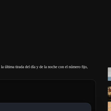
a última tirada del día y de la noche con el número fijo,
1:20 pm
4
Ap
0
Corrido 2:
5
Fireball:
5
c
c
20 pm
de
e