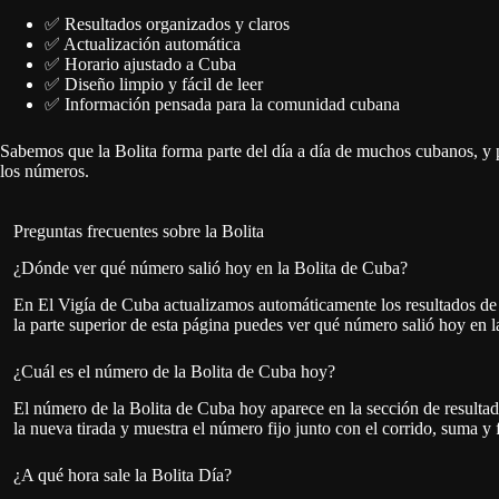
En El Vigía de Cuba actualizamos automáticamente los resultados de 
la parte superior de esta página puedes ver qué número salió hoy en la
¿Cuál es el número de la Bolita de Cuba hoy?
El número de la Bolita de Cuba hoy aparece en la sección de resulta
la nueva tirada y muestra el número fijo junto con el corrido, suma y 
¿A qué hora sale la Bolita Día?
La tirada del día de la Bolita de Cuba generalmente se anuncia alred
resultado, la página se actualiza automáticamente.
¿A qué hora sale la Bolita Noche?
La tirada de la noche de la Bolita de Cuba suele anunciarse aproxim
muestra en esta página en cuanto se publica la nueva jugada.
¿Qué número salió hoy en la Bolita por la noche?
El resultado de la Bolita de Cuba por la noche se publica normalment
automáticamente el número fijo, corrido, suma y fireball cuando aparec