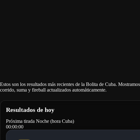
Estos son los resultados más recientes de la Bolita de Cuba. Mostramos l
corrido, suma y fireball actualizados automáticamente.
Resultados de hoy
Próxima tirada
Noche
(hora Cuba)
00:00:00
Dia
36
Corrido:
5
Suma:
369
Corrido 1:
8
07/08/2026 · 1: