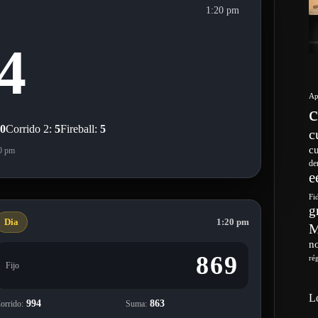
Fi
g
Dia
1:20 pm
no
869
ré
Fijo
L
994
863
orrido:
Suma:
29
94
orrido 1:
Corrido 2:
2
ireball:
6/08/2026 · 1:20 pm
Dia
1:20 pm
776
Fijo
907
683
orrido:
Suma: