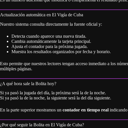
¿A qué hora sale la Bolita hoy?
Si ya pasó la jugada del día, la próxima será la de la noche.
Si ya pasó la de la noche, la siguiente será la del día siguiente.
En la parte superior mostramos un
contador en tiempo real
indicando 
¿Por qué seguir la Bolita en El Vigía de Cuba?
✅ Resultados organizados y claros
✅ Actualización automática
✅ Horario ajustado a Cuba
✅ Diseño limpio y fácil de leer
✅ Información pensada para la comunidad cubana
Sabemos que la Bolita forma parte del día a día de muchos cubanos, y 
los números.
Preguntas frecuentes sobre la Bolita
¿Dónde ver qué número salió hoy en la Bolita de Cuba?