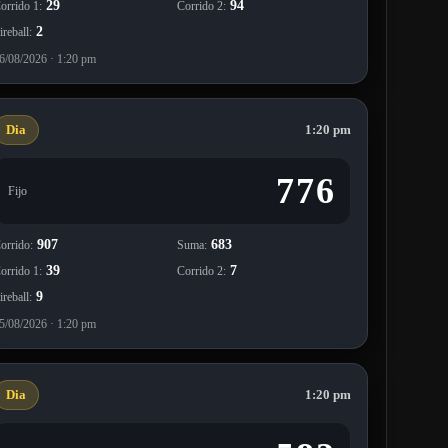
39
7
orrido 1:
Corrido 2:
9
ireball:
5/08/2026 · 1:20 pm
Dia
1:20 pm
582
Fijo
816
398
orrido:
Suma:
18
16
orrido 1:
Corrido 2:
1
ireball:
4/08/2026 · 1:20 pm
Cuba con resultados actualizados automáticamente en cuanto
nsultan cada día la Bolita hoy en Cuba para conocer la última
ugada y la muestra en tiempo real.