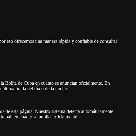
la Bolita de Cuba en cuanto se anuncian oficialmente. En
 última tirada del día o de la noche.
dos de esta página. Nuestro sistema detecta automáticamente
fireball en cuanto se publica oficialmente.
edor de la
1:20 PM (hora de Cuba)
. En cuanto aparece el
adamente a las
9:35 PM (hora de Cuba)
. El número se
e alrededor de las
9:35 PM
. Aquí mostramos
e la tirada oficial.