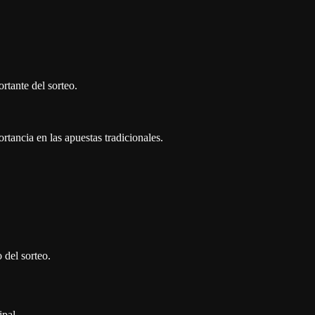
del sorteo.
ipal.
ros más recientes sin necesidad de refrescar manualmente