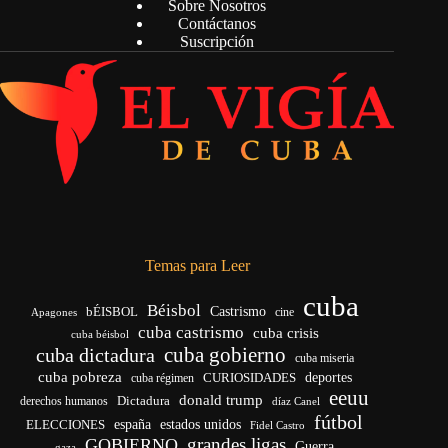
Sobre Nosotros
Contáctanos
Suscripción
Temas para Leer
cuba
Béisbol
bÉISBOL
Castrismo
cine
Apagones
cuba castrismo
cuba crisis
cuba béisbol
cuba gobierno
cuba dictadura
cuba miseria
cuba pobreza
CURIOSIDADES
deportes
cuba régimen
eeuu
donald trump
Dictadura
derechos humanos
díaz Canel
fútbol
españa
ELECCIONES
estados unidos
Fidel Castro
grandes ligas
GOBIERNO
Guerra
gaza