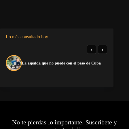
Lo más consultado hoy
‹
›
El
La espalda que no puede con el peso de Cuba
pr
No te pierdas lo importante. Suscríbete y