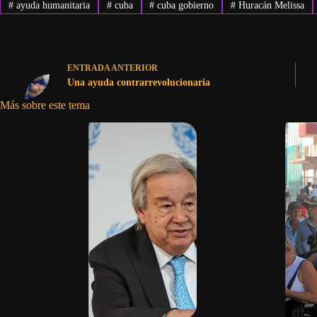
#
ayuda humanitaria
#
cuba
#
cuba gobierno
#
Huracán Melissa
ENTRADA
ANTERIOR
Una ayuda contrarrevolucionaria
Más sobre este tema