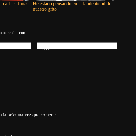
gra a Las Tunas
He estado pensando en… la identidad de
Mario Pen
nuestro grito
noticias y
án marcados con
*
Web
a la próxima vez que comente.