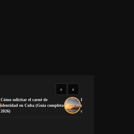
‹
›
Cómo solicitar el carné de
Liberación de Cuba: cómo pa
identidad en Cuba (Guía completa
de la dictadura a la democra
2026)
sin caer en otra dictadura