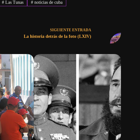
#
Las Tunas
#
noticias de cuba
SIGUIENTE
ENTRADA
La historia detrás de la foto (LXIV)