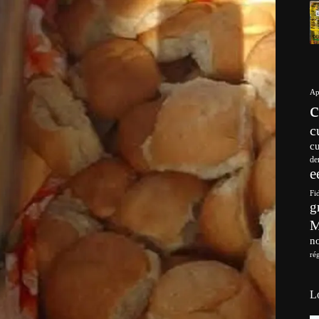
Ap
c
c
de
e
Fi
g
no
ré
L