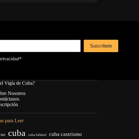
Suscríbete
 privacidad
*
el Vigía de Cuba?
bre Nosotros
ntáctanos
scripción
s para Leer
cuba
cuba castrismo
cine
cuba béisbol