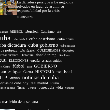
La dictadura persigue a los negocios
privados en lugar de asumir su
responsabilidad por la crisis
06/08/2026
Béisbol
bÉISBOL
Castrismo
cine
agones
cuba
cuba castrismo
cuba crisis
cuba béisbol
cuba gobierno
uba dictadura
cuba miseria
uba pobreza
CURIOSIDADES
deportes
cuba régimen
donald trump
Dictadura
rechos humanos
díaz Canel
euu
españa
ELECCIONES
estados unidos
fútbol
GOBIERNO
del Castro
gaza
randes ligas
HISTORIA
Israel
Guerra
irán
noticias de cuba
MLB
MUNDO
ticias de cuba hoy
real madrid
Rusia
venezuela
vida
Trump
gimen cubano
Ucrania
yankees
o más leído de la semana