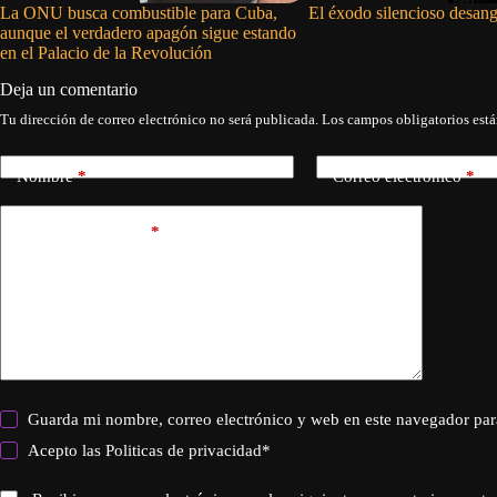
La ONU busca combustible para Cuba,
El éxodo silencioso desan
aunque el verdadero apagón sigue estando
en el Palacio de la Revolución
Deja un comentario
Tu dirección de correo electrónico no será publicada.
Los campos obligatorios est
Nombre
*
Correo electrónico
*
Añadir comentario
*
Guarda mi nombre, correo electrónico y web en este navegador par
Acepto las
Politicas de privacidad
*