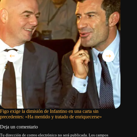
Figo exige la dimisión de Infantino en una carta sin
El culeb
precedentes: «Ha mentido y tratado de enriquecerse»
mientras
Deja un comentario
Tu dirección de correo electrónico no será publicada.
Los campos