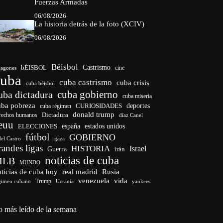
Fuerzas Armadas
06/08/2026
La historia detrás de la foto (XCIV)
06/08/2026
Béisbol
bÉISBOL
Castrismo
cine
agones
cuba
cuba castrismo
cuba crisis
cuba béisbol
cuba gobierno
uba dictadura
cuba miseria
uba pobreza
CURIOSIDADES
deportes
cuba régimen
donald trump
Dictadura
rechos humanos
díaz Canel
euu
españa
ELECCIONES
estados unidos
fútbol
GOBIERNO
del Castro
gaza
randes ligas
HISTORIA
Israel
Guerra
irán
noticias de cuba
MLB
MUNDO
ticias de cuba hoy
real madrid
Rusia
venezuela
vida
Trump
gimen cubano
Ucrania
yankees
o más leído de la semana