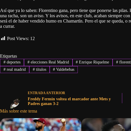
Así que ya lo saben: Florentino gana, pero tiene que ponerse las pilas.
una racha, son un aviso. Y los avisos, en este club, acaban siempre co
será el de haber vendido humo en Chamartín. Pero el que se queda, o r
a currar.
Post Views:
12
Etiquetas
#
deportes
#
elecciones Real Madrid
#
Enrique Riquelme
#
florent
#
real madrid
#
títulos
#
Valdebebas
ENTRADA
ANTERIOR
Freddy Fermín voltea el marcador ante Mets y
Padres ganan 3-2
Más sobre este tema