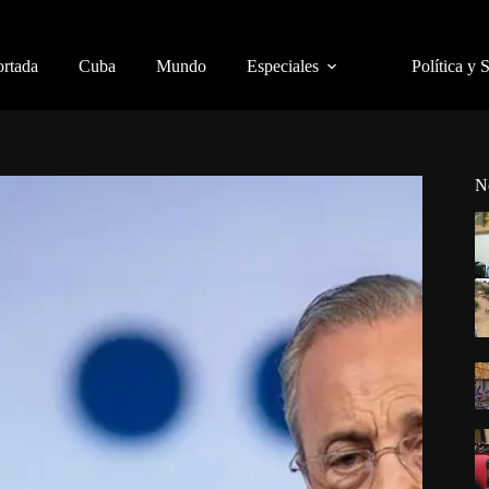
ortada
Cuba
Mundo
Especiales
Política y 
N