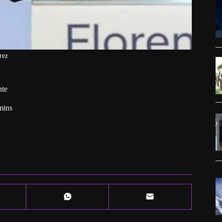
rez
nte
mins