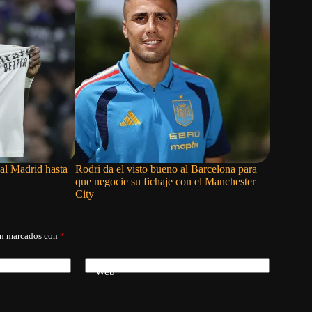
al Madrid hasta
Rodri da el visto bueno al Barcelona para
El Real M
que negocie su fichaje con el Manchester
las próxi
City
án marcados con
*
Web