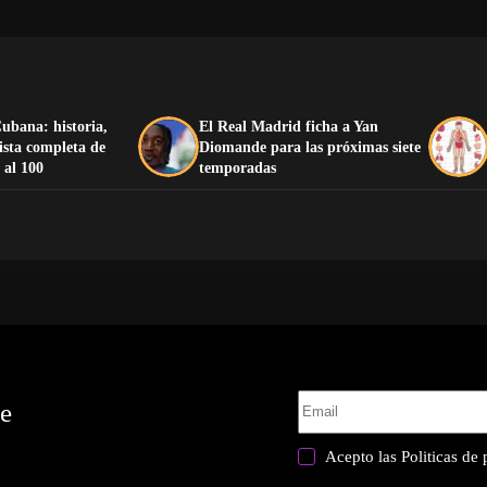
ubana: historia,
El Real Madrid ficha a Yan
lista completa de
Diomande para las próximas siete
 al 100
temporadas
te
Acepto las
Politicas de