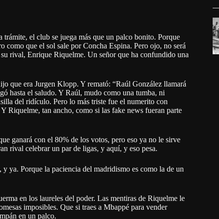
 trámite, el club se juega más que un palco bonito. Porque
uro como que el sol sale por Concha Espina. Pero ojo, no será
o su rival, Enrique Riquelme. Un señor que ha confundido una
dijo que era Jurgen Klopp. Y remató: “Raúl González llamará
egó hasta el saludo. Y Raúl, mudo como una tumba, ni
lla del ridículo. Pero lo más triste fue el numerito con
o. Y Riquelme, tan ancho, como si las fake news fueran parte
que ganará con el 80% de los votos, pero eso ya no le sirve
an rival celebrar un par de ligas, y aquí, y eso pesa.
s, y ya. Porque la paciencia del madridismo es como la de un
uerma en los laureles del poder. Las mentiras de Riquelme le
romesas imposibles. Que si traes a Mbappé para vender
hampán en un palco.