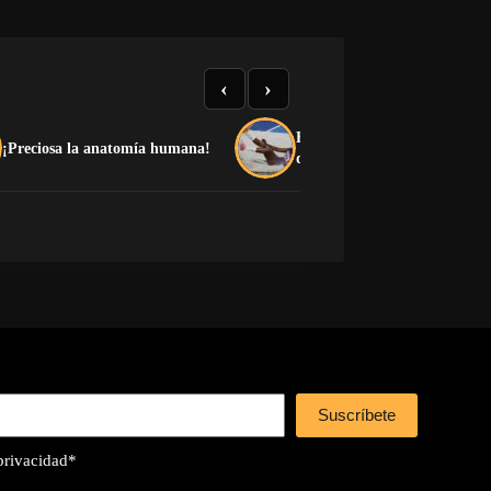
‹
›
El medallero que el castrismo
¡Preciosa la anatomía humana!
quiere esconder
Suscríbete
 privacidad
*