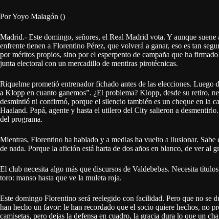
Por Yoyo Malagón ()
Madrid.- Este domingo, señores, el Real Madrid vota. Y aunque suene a
enfrente tienen a Florentino Pérez, que volverá a ganar, eso es tan seg
por méritos propios, sino por el esperpento de campaña que ha firmad
junta electoral con un mercadillo de mentiras pirotécnicas.
Riquelme prometió entrenador fichado antes de las elecciones. Luego 
a Klopp en cuanto ganemos”. ¿El problema? Klopp, desde su retiro, n
desmintió ni confirmó, porque el silencio también es un cheque en la casi
Haaland. Papá, agente y hasta el utilero del City salieron a desmentirl
del programa.
Mientras, Florentino ha hablado y a medias ha vuelto a ilusionar. Sabe 
de nada. Porque la afición está harta de dos años en blanco, de ver al gr
El club necesita algo más que discursos de Valdebebas. Necesita título
toro: manso hasta que ve la muleta roja.
Este domingo Florentino será reelegido con facilidad. Pero que no se d
han hecho un favor: le han recordado que el socio quiere hechos, no p
camisetas, pero dejas la defensa en cuadro, la gracia dura lo que un c