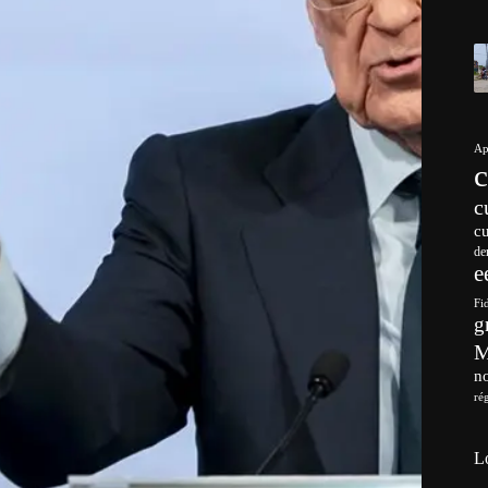
Ap
c
c
de
e
Fi
g
no
ré
L