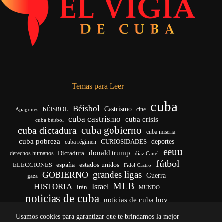
Temas para Leer
cuba
Béisbol
bÉISBOL
Castrismo
cine
Apagones
cuba castrismo
cuba crisis
cuba béisbol
cuba gobierno
cuba dictadura
cuba miseria
cuba pobreza
CURIOSIDADES
deportes
cuba régimen
eeuu
donald trump
Dictadura
derechos humanos
díaz Canel
fútbol
españa
ELECCIONES
estados unidos
Fidel Castro
grandes ligas
GOBIERNO
Guerra
gaza
MLB
HISTORIA
Israel
irán
MUNDO
noticias de cuba
noticias de cuba hoy
venezuela
real madrid
Rusia
Trump
régimen cubano
Ucrania
Usamos cookies para garantizar que te brindamos la mejor
vida
yankees