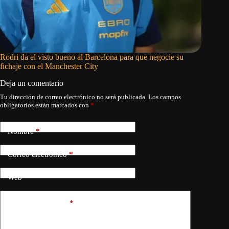
Rodri da el visto bueno al Barcelona para que negocie su
El Real 
fichaje con el Manchester City
tempora
Deja un comentario
Tu dirección de correo electrónico no será publicada.
Los campos
obligatorios están marcados con
*
Nombre
*
Correo electrónico
*
Web
Añadir comentario
*