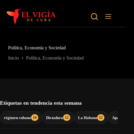
Saltar
al
contenido
Política, Economía y Sociedad
Inicio
Política, Economía y Sociedad
Etiquetas en tendencia esta semana
régimen cubano
Dictadura
La Habana
Apagones
14
12
12
9