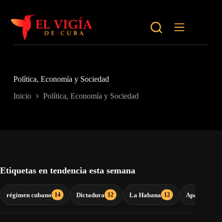
Saltar
al
contenido
Política, Economía y Sociedad
Inicio
Política, Economía y Sociedad
Etiquetas en tendencia esta semana
régimen cubano
Dictadura
La Habana
Apagones
14
12
12
9