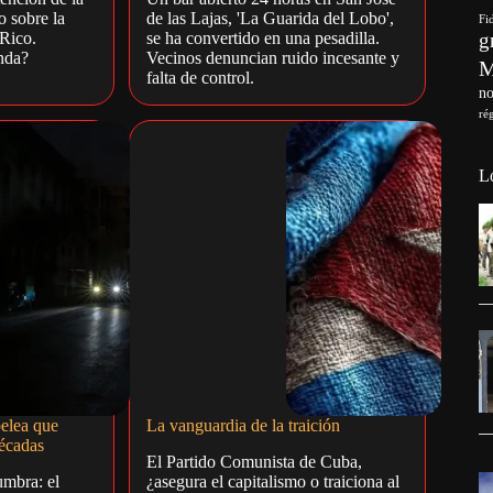
o sobre la
de las Lajas, 'La Guarida del Lobo',
Fi
g
 Rico.
se ha convertido en una pesadilla.
nda?
Vecinos denuncian ruido incesante y
falta de control.
no
ré
L
pelea que
La vanguardia de la traición
écadas
El Partido Comunista de Cuba,
mbra: el
¿asegura el capitalismo o traiciona al