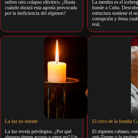
sufren otro colapso eléctrico. ¿Hasta
La mentira es el iceber
cuándo durará esta agonía provocada
hunde a Cuba. Descubr
por la ineficiencia del régimen?
estructura sostiene el su
corrupción y frena cual
real.
La luz no miente
El circo de la familia C
La luz revela privilegios. ¿Por qué
El régimen cubano, entr
algunos tienen acceso y otros no? Un
anti-Trump y la invitació