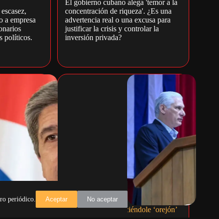
El gobierno cubano alega 'temor a la
 escasez,
concentración de riqueza'. ¿Es una
o a empresa
advertencia real o una excusa para
onarios
justificar la crisis y controlar la
 políticos.
inversión privada?
ro periódico.
Aceptar
No aceptar
va carpa
Otra vez el burro diciéndole ‘orejón’
al conejo