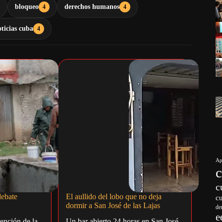
bloqueo
derechos humanos
4
4
oticias cuba
4
Ap
c
ebate
El aullido del lobo que no deja
c
dormir a San José de las Lajas
de
e
ención de la
Un bar abierto 24 horas en San José