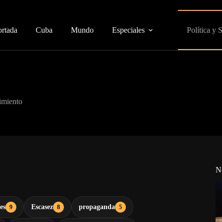
ortada
Cuba
Mundo
Especiales
Política y 
imiento
N
es
Escasez
propaganda
9
8
5