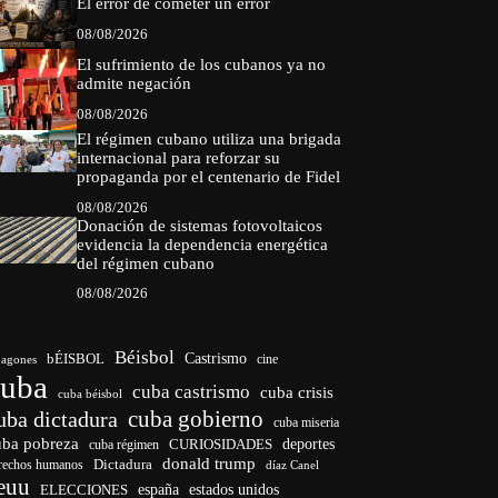
El error de cometer un error
08/08/2026
El sufrimiento de los cubanos ya no
admite negación
08/08/2026
El régimen cubano utiliza una brigada
internacional para reforzar su
propaganda por el centenario de Fidel
08/08/2026
Donación de sistemas fotovoltaicos
evidencia la dependencia energética
del régimen cubano
08/08/2026
Béisbol
bÉISBOL
Castrismo
cine
agones
cuba
cuba castrismo
cuba crisis
cuba béisbol
cuba gobierno
uba dictadura
cuba miseria
uba pobreza
deportes
cuba régimen
CURIOSIDADES
donald trump
Dictadura
rechos humanos
díaz Canel
euu
ELECCIONES
españa
estados unidos