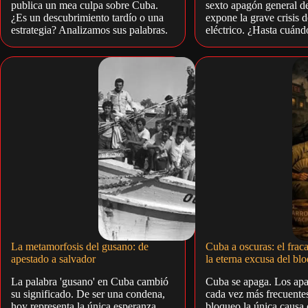
publica un mea culpa sobre Cuba.
sexto apagón general d
¿Es un descubrimiento tardío o una
expone la grave crisis d
estrategia? Analizamos sus palabras.
eléctrico. ¿Hasta cuándo
La metamorfosis del gusano: de
Cuba a oscuras: el fraca
apestado a salvador
la eterna excusa del bl
La palabra 'gusano' en Cuba cambió
Cuba se apaga. Los ap
su significado. De ser una condena,
cada vez más frecuentes
hoy representa la única esperanza
bloqueo la única causa