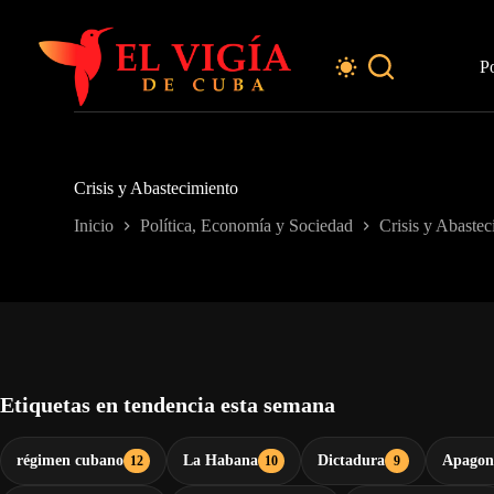
Saltar
al
contenido
P
Crisis y Abastecimiento
Inicio
Política, Economía y Sociedad
Crisis y Abastec
Etiquetas en tendencia esta semana
régimen cubano
La Habana
Dictadura
Apagon
12
10
9