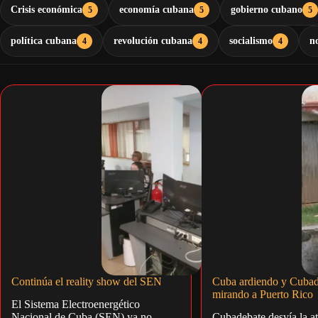
Crisis económica
economía cubana
gobierno cubano
5
5
5
política cubana
revolución cubana
socialismo
n
4
4
4
Continúa el reality show del SEN
Cuba ardiendo y Cubad
mirando a Puerto Rico
El Sistema Electroenergético
Nacional de Cuba (SEN) ya no
Cubadebate desvía la at