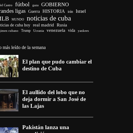
fútbol
GOBIERNO
del Castro
gaza
randes ligas
HISTORIA
Israel
Guerra
irán
noticias de cuba
MLB
MUNDO
ticias de cuba hoy
real madrid
Rusia
venezuela
vida
Trump
gimen cubano
Ucrania
yankees
o más leído de la semana