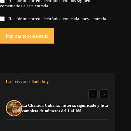
Recibir un correo electrónico con los siguientes
comentarios a esta entrada.
Recibir un correo electrónico con cada nueva entrada.
Publicar el comentario
Lo más consultado hoy
‹
›
La Charada Cubana: historia, significado y lista
El
completa de números del 1 al 100
de