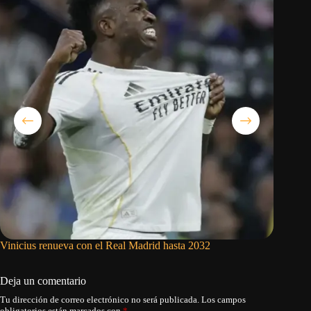
Vinicius renueva con el Real Madrid hasta 2032
Rodri da
fichaje 
Deja un comentario
Tu dirección de correo electrónico no será publicada.
Los campos
obligatorios están marcados con
*