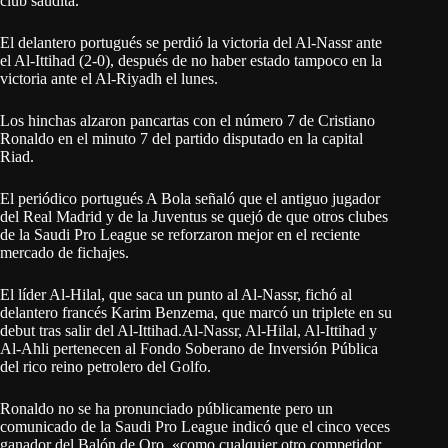
club saudita.
El delantero portugués se perdió la victoria del Al-Nassr ante
el Al-Ittihad (2-0), después de no haber estado tampoco en la
victoria ante el Al-Riyadh el lunes.
Los hinchas alzaron pancartas con el número 7 de Cristiano
Ronaldo en el minuto 7 del partido disputado en la capital
Riad.
El periódico portugués A Bola señaló que el antiguo jugador
del Real Madrid y de la Juventus se quejó de que otros clubes
de la Saudi Pro League se reforzaron mejor en el reciente
mercado de fichajes.
El líder Al-Hilal, que saca un punto al Al-Nassr, fichó al
delantero francés Karim Benzema, que marcó un triplete en su
debut tras salir del Al-Ittihad.Al-Nassr, Al-Hilal, Al-Ittihad y
Al-Ahli pertenecen al Fondo Soberano de Inversión Pública
del rico reino petrolero del Golfo.
Ronaldo no se ha pronunciado públicamente pero un
comunicado de la Saudi Pro League indicó que el cinco veces
ganador del Balón de Oro, «como cualquier otro competidor